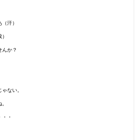
あ（汗）
涙）
せんか？
じゃない。
ね。
・・・