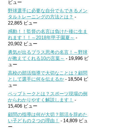
ビュー
野球選手に必要な自分でもできるメン
タルトレーニングの方法とは？
-
22,865 ビュー
感動！！監督の名言は負けた後に生ま
れます！！～2018年甲子園夏～
-
20,902 ビュー
勇気が出るプラス思考の名言！～野球
が教えてくれる10の言葉～
- 19,996 ビ
ュー
高校の部活指導で大切なことは？顧問
として選手に何を伝えるか
- 18,504 ビ
ュー
ペップトークとは？スポーツ現場の例
からわかりやすく解説します！
-
15,406 ビュー
顧問の指導は何が大切？部活を辞めた
い子どもの２つの理由！
- 14,809 ビュ
ー