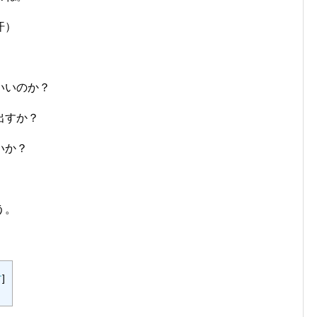
汗）
いいのか？
出すか？
いか？
う。
す
]