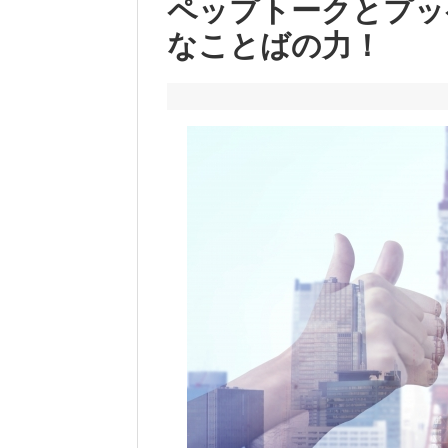
ペップトークとプッ
なことばの力！