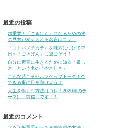
最近の投稿
超重要！「ごきげん」になるための物
の見方が変えられる名言はコレ！
『コトバノチカラ』を味方につけて毎
日を「ごきげん」に過ごそう！
自分に素直に生きるために知る「厳し
さ」という名の「やさしさ」
こんな時こそセルフペップトーク！今
できる事に目を向けよう！
人生を愉しむ方法はコレ！2020年のテ
ーマは「前信」です！！
最近のコメント
大谷翔平選手からみる夢実現の方法！