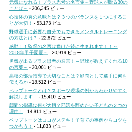
元気になれる！プラス思考の名言集～野球人が贈る30の
ことば～
- 206,345 ビュー
心技体の真の意味とは？３つのバランスを１つにするこ
とが大切！
- 53,173 ビュー
野球選手に必要な自分でもできるメンタルトレーニング
の方法とは？
- 22,872 ビュー
感動！！監督の名言は負けた後に生まれます！！～
2018年甲子園夏～
- 20,919 ビュー
勇気が出るプラス思考の名言！～野球が教えてくれる10
の言葉～
- 20,001 ビュー
高校の部活指導で大切なことは？顧問として選手に何を
伝えるか
- 18,512 ビュー
ペップトークとは？スポーツ現場の例からわかりやすく
解説します！
- 15,410 ビュー
顧問の指導は何が大切？部活を辞めたい子どもの２つの
理由！
- 14,811 ビュー
ペップトークはココがステキ！子育ての事例からコツを
つかもう！
- 11,833 ビュー