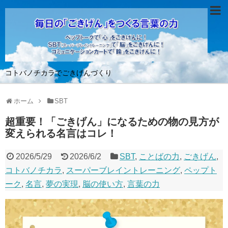
コトバノチカラでごきげんづくり
ホーム
SBT
超重要！「ごきげん」になるための物の見方が
変えられる名言はコレ！
2026/5/29
2026/6/2
SBT
,
ことばの力
,
ごきげん
,
コトバノチカラ
,
スーパーブレイントレーニング
,
ペップト
ーク
,
名言
,
夢の実現
,
脳の使い方
,
言葉の力