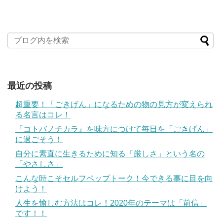
最近の投稿
超重要！「ごきげん」になるための物の見方が変えられ
る名言はコレ！
『コトバノチカラ』を味方につけて毎日を「ごきげん」
に過ごそう！
自分に素直に生きるために知る「厳しさ」という名の
「やさしさ」
こんな時こそセルフペップトーク！今できる事に目を向
けよう！
人生を愉しむ方法はコレ！2020年のテーマは「前信」
です！！