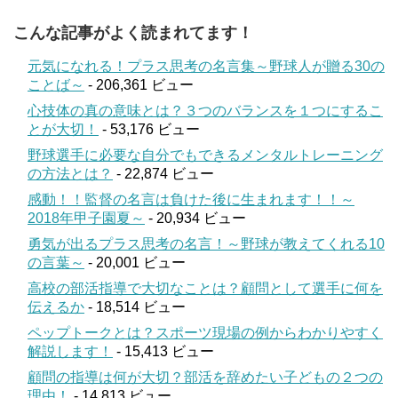
こんな記事がよく読まれてます！
元気になれる！プラス思考の名言集～野球人が贈る30の
ことば～
- 206,361 ビュー
心技体の真の意味とは？３つのバランスを１つにするこ
とが大切！
- 53,176 ビュー
野球選手に必要な自分でもできるメンタルトレーニング
の方法とは？
- 22,874 ビュー
感動！！監督の名言は負けた後に生まれます！！～
2018年甲子園夏～
- 20,934 ビュー
勇気が出るプラス思考の名言！～野球が教えてくれる10
の言葉～
- 20,001 ビュー
高校の部活指導で大切なことは？顧問として選手に何を
伝えるか
- 18,514 ビュー
ペップトークとは？スポーツ現場の例からわかりやすく
解説します！
- 15,413 ビュー
顧問の指導は何が大切？部活を辞めたい子どもの２つの
理由！
- 14,813 ビュー