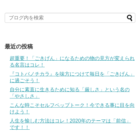
最近の投稿
超重要！「ごきげん」になるための物の見方が変えられ
る名言はコレ！
『コトバノチカラ』を味方につけて毎日を「ごきげん」
に過ごそう！
自分に素直に生きるために知る「厳しさ」という名の
「やさしさ」
こんな時こそセルフペップトーク！今できる事に目を向
けよう！
人生を愉しむ方法はコレ！2020年のテーマは「前信」
です！！