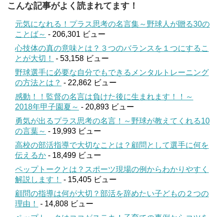
こんな記事がよく読まれてます！
元気になれる！プラス思考の名言集～野球人が贈る30の
ことば～
- 206,301 ビュー
心技体の真の意味とは？３つのバランスを１つにするこ
とが大切！
- 53,158 ビュー
野球選手に必要な自分でもできるメンタルトレーニング
の方法とは？
- 22,862 ビュー
感動！！監督の名言は負けた後に生まれます！！～
2018年甲子園夏～
- 20,893 ビュー
勇気が出るプラス思考の名言！～野球が教えてくれる10
の言葉～
- 19,993 ビュー
高校の部活指導で大切なことは？顧問として選手に何を
伝えるか
- 18,499 ビュー
ペップトークとは？スポーツ現場の例からわかりやすく
解説します！
- 15,405 ビュー
顧問の指導は何が大切？部活を辞めたい子どもの２つの
理由！
- 14,808 ビュー