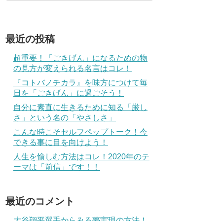
最近の投稿
超重要！「ごきげん」になるための物
の見方が変えられる名言はコレ！
『コトバノチカラ』を味方につけて毎
日を「ごきげん」に過ごそう！
自分に素直に生きるために知る「厳し
さ」という名の「やさしさ」
こんな時こそセルフペップトーク！今
できる事に目を向けよう！
人生を愉しむ方法はコレ！2020年のテ
ーマは「前信」です！！
最近のコメント
大谷翔平選手からみる夢実現の方法！