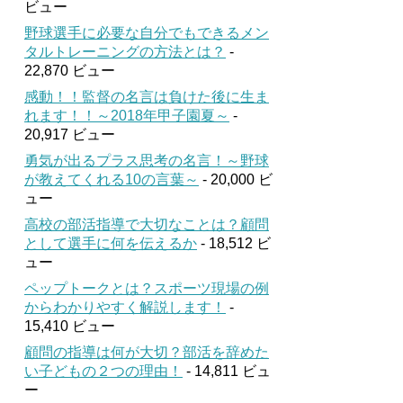
ビュー
野球選手に必要な自分でもできるメン
タルトレーニングの方法とは？
-
22,870 ビュー
感動！！監督の名言は負けた後に生ま
れます！！～2018年甲子園夏～
-
20,917 ビュー
勇気が出るプラス思考の名言！～野球
が教えてくれる10の言葉～
- 20,000 ビ
ュー
高校の部活指導で大切なことは？顧問
として選手に何を伝えるか
- 18,512 ビ
ュー
ペップトークとは？スポーツ現場の例
からわかりやすく解説します！
-
15,410 ビュー
顧問の指導は何が大切？部活を辞めた
い子どもの２つの理由！
- 14,811 ビュ
ー