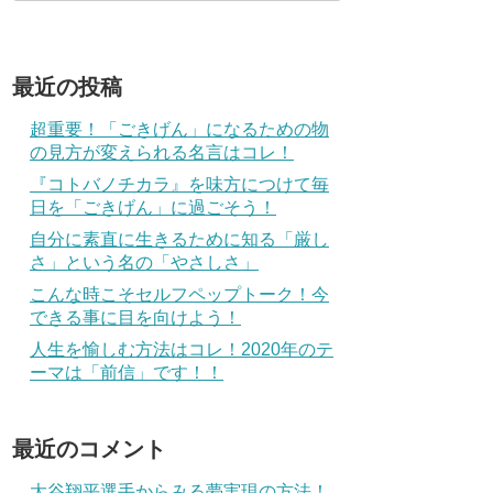
最近の投稿
超重要！「ごきげん」になるための物
の見方が変えられる名言はコレ！
『コトバノチカラ』を味方につけて毎
日を「ごきげん」に過ごそう！
自分に素直に生きるために知る「厳し
さ」という名の「やさしさ」
こんな時こそセルフペップトーク！今
できる事に目を向けよう！
人生を愉しむ方法はコレ！2020年のテ
ーマは「前信」です！！
最近のコメント
大谷翔平選手からみる夢実現の方法！