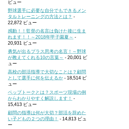
ビュー
野球選手に必要な自分でもできるメン
タルトレーニングの方法とは？
-
22,872 ビュー
感動！！監督の名言は負けた後に生ま
れます！！～2018年甲子園夏～
-
20,931 ビュー
勇気が出るプラス思考の名言！～野球
が教えてくれる10の言葉～
- 20,001 ビ
ュー
高校の部活指導で大切なことは？顧問
として選手に何を伝えるか
- 18,514 ビ
ュー
ペップトークとは？スポーツ現場の例
からわかりやすく解説します！
-
15,413 ビュー
顧問の指導は何が大切？部活を辞めた
い子どもの２つの理由！
- 14,813 ビュ
ー