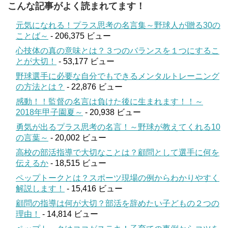
こんな記事がよく読まれてます！
元気になれる！プラス思考の名言集～野球人が贈る30の
ことば～
- 206,375 ビュー
心技体の真の意味とは？３つのバランスを１つにするこ
とが大切！
- 53,177 ビュー
野球選手に必要な自分でもできるメンタルトレーニング
の方法とは？
- 22,876 ビュー
感動！！監督の名言は負けた後に生まれます！！～
2018年甲子園夏～
- 20,938 ビュー
勇気が出るプラス思考の名言！～野球が教えてくれる10
の言葉～
- 20,002 ビュー
高校の部活指導で大切なことは？顧問として選手に何を
伝えるか
- 18,515 ビュー
ペップトークとは？スポーツ現場の例からわかりやすく
解説します！
- 15,416 ビュー
顧問の指導は何が大切？部活を辞めたい子どもの２つの
理由！
- 14,814 ビュー