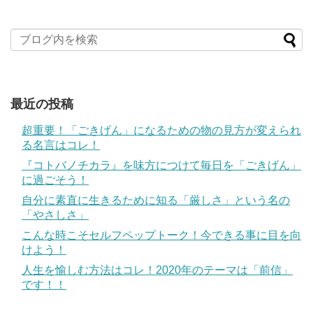
最近の投稿
超重要！「ごきげん」になるための物の見方が変えられ
る名言はコレ！
『コトバノチカラ』を味方につけて毎日を「ごきげん」
に過ごそう！
自分に素直に生きるために知る「厳しさ」という名の
「やさしさ」
こんな時こそセルフペップトーク！今できる事に目を向
けよう！
人生を愉しむ方法はコレ！2020年のテーマは「前信」
です！！