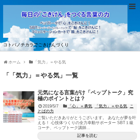
コトバノチカラでごきげんづくり
ホーム
「気力」＝やる気
「
「気力」＝やる気
」
一覧
元気になる言葉がけ「ペップトーク」究
極のポイントとは？
2019/5/7
「心」＝勇気
,
「気力」＝やる気
,
こ
とばの力
ご覧いただきありがとうございます。 あなたが夢を叶
える！ 心技体つくりの全力幸動サポーター SBT１級
コーチ、ペップトーク講師...
記事を読む