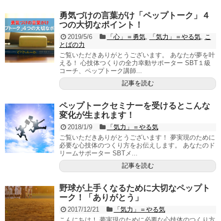
勇気づけの言葉がけ「ペップトーク」４
つの大切なポイント！
2019/5/6
「心」＝勇気
,
「気力」＝やる気
,
こ
とばの力
ご覧いただきありがとうございます。 あなたが夢を叶
える！ 心技体つくりの全力幸動サポーター SBT１級
コーチ、ペップトーク講師...
記事を読む
ペップトークセミナーを受けるとこんな
変化が生まれます！
2018/1/9
「気力」＝やる気
ご覧いただきありがとうございます！ 夢実現のために
必要な心技体のつくり方をお伝えします。 あなたのド
リームサポーター SBTメ...
記事を読む
野球が上手くなるために大切なペップト
ーク！「ありがとう」
2017/12/21
「気力」＝やる気
こんにちは！ 夢実現のために必要な心技体のつくり方