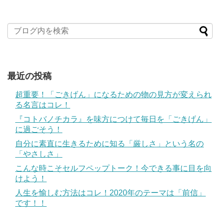
最近の投稿
超重要！「ごきげん」になるための物の見方が変えられ
る名言はコレ！
『コトバノチカラ』を味方につけて毎日を「ごきげん」
に過ごそう！
自分に素直に生きるために知る「厳しさ」という名の
「やさしさ」
こんな時こそセルフペップトーク！今できる事に目を向
けよう！
人生を愉しむ方法はコレ！2020年のテーマは「前信」
です！！