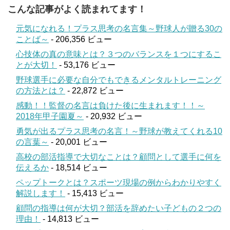
こんな記事がよく読まれてます！
元気になれる！プラス思考の名言集～野球人が贈る30の
ことば～
- 206,356 ビュー
心技体の真の意味とは？３つのバランスを１つにするこ
とが大切！
- 53,176 ビュー
野球選手に必要な自分でもできるメンタルトレーニング
の方法とは？
- 22,872 ビュー
感動！！監督の名言は負けた後に生まれます！！～
2018年甲子園夏～
- 20,932 ビュー
勇気が出るプラス思考の名言！～野球が教えてくれる10
の言葉～
- 20,001 ビュー
高校の部活指導で大切なことは？顧問として選手に何を
伝えるか
- 18,514 ビュー
ペップトークとは？スポーツ現場の例からわかりやすく
解説します！
- 15,413 ビュー
顧問の指導は何が大切？部活を辞めたい子どもの２つの
理由！
- 14,813 ビュー