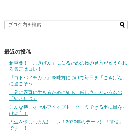
最近の投稿
超重要！「ごきげん」になるための物の見方が変えられ
る名言はコレ！
『コトバノチカラ』を味方につけて毎日を「ごきげん」
に過ごそう！
自分に素直に生きるために知る「厳しさ」という名の
「やさしさ」
こんな時こそセルフペップトーク！今できる事に目を向
けよう！
人生を愉しむ方法はコレ！2020年のテーマは「前信」
です！！