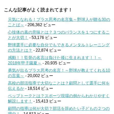
こんな記事がよく読まれてます！
元気になれる！プラス思考の名言集～野球人が贈る30の
ことば～
- 206,362 ビュー
心技体の真の意味とは？３つのバランスを１つにするこ
とが大切！
- 53,176 ビュー
野球選手に必要な自分でもできるメンタルトレーニング
の方法とは？
- 22,874 ビュー
感動！！監督の名言は負けた後に生まれます！！～
2018年甲子園夏～
- 20,935 ビュー
勇気が出るプラス思考の名言！～野球が教えてくれる10
の言葉～
- 20,002 ビュー
高校の部活指導で大切なことは？顧問として選手に何を
伝えるか
- 18,514 ビュー
ペップトークとは？スポーツ現場の例からわかりやすく
解説します！
- 15,413 ビュー
顧問の指導は何が大切？部活を辞めたい子どもの２つの
理由！
- 14,813 ビュー