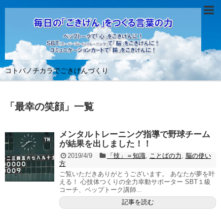
コトバノチカラでごきげんづくり
「
最幸の笑顔
」
一覧
メンタルトレーニング指導で野球チーム
が結果を出しました！！
2019/4/9
「技」＝知識
,
ことばの力
,
脳の使い
方
ご覧いただきありがとうございます。 あなたが夢を叶
える！ 心技体つくりの全力幸動サポーター SBT１級
コーチ、ペップトーク講師...
記事を読む