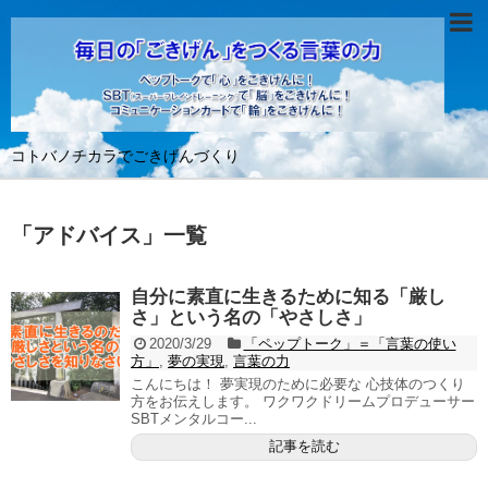
コトバノチカラでごきげんづくり
「
アドバイス
」
一覧
自分に素直に生きるために知る「厳し
さ」という名の「やさしさ」
2020/3/29
「ペップトーク」＝「言葉の使い
方」
,
夢の実現
,
言葉の力
こんにちは！ 夢実現のために必要な 心技体のつくり
方をお伝えします。 ワクワクドリームプロデューサー
SBTメンタルコー...
記事を読む