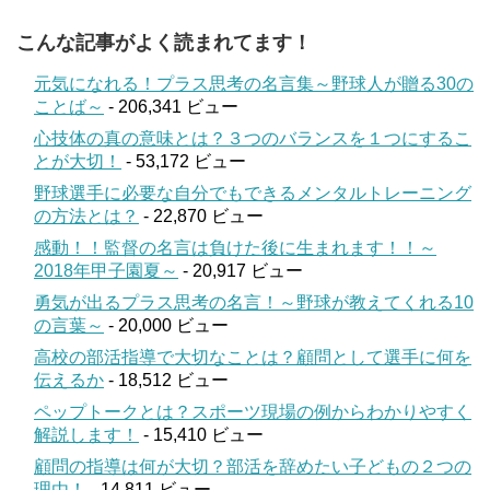
こんな記事がよく読まれてます！
元気になれる！プラス思考の名言集～野球人が贈る30の
ことば～
- 206,341 ビュー
心技体の真の意味とは？３つのバランスを１つにするこ
とが大切！
- 53,172 ビュー
野球選手に必要な自分でもできるメンタルトレーニング
の方法とは？
- 22,870 ビュー
感動！！監督の名言は負けた後に生まれます！！～
2018年甲子園夏～
- 20,917 ビュー
勇気が出るプラス思考の名言！～野球が教えてくれる10
の言葉～
- 20,000 ビュー
高校の部活指導で大切なことは？顧問として選手に何を
伝えるか
- 18,512 ビュー
ペップトークとは？スポーツ現場の例からわかりやすく
解説します！
- 15,410 ビュー
顧問の指導は何が大切？部活を辞めたい子どもの２つの
理由！
- 14,811 ビュー