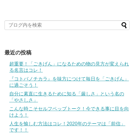
最近の投稿
超重要！「ごきげん」になるための物の見方が変えられ
る名言はコレ！
『コトバノチカラ』を味方につけて毎日を「ごきげん」
に過ごそう！
自分に素直に生きるために知る「厳しさ」という名の
「やさしさ」
こんな時こそセルフペップトーク！今できる事に目を向
けよう！
人生を愉しむ方法はコレ！2020年のテーマは「前信」
です！！