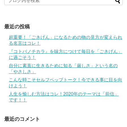
最近の投稿
超重要！「ごきげん」になるための物の見方が変えられ
る名言はコレ！
『コトバノチカラ』を味方につけて毎日を「ごきげん」
に過ごそう！
自分に素直に生きるために知る「厳しさ」という名の
「やさしさ」
こんな時こそセルフペップトーク！今できる事に目を向
けよう！
人生を愉しむ方法はコレ！2020年のテーマは「前信」
です！！
最近のコメント