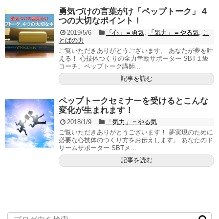
勇気づけの言葉がけ「ペップトーク」４
つの大切なポイント！
2019/5/6
「心」＝勇気
,
「気力」＝やる気
,
こ
とばの力
ご覧いただきありがとうございます。 あなたが夢を叶
える！ 心技体つくりの全力幸動サポーター SBT１級
コーチ、ペップトーク講師...
記事を読む
ペップトークセミナーを受けるとこんな
変化が生まれます！
2018/1/9
「気力」＝やる気
ご覧いただきありがとうございます！ 夢実現のために
必要な心技体のつくり方をお伝えします。 あなたのド
リームサポーター SBTメ...
記事を読む