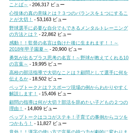
ことば～
- 206,317 ビュー
心技体の真の意味とは？３つのバランスを１つにするこ
とが大切！
- 53,163 ビュー
野球選手に必要な自分でもできるメンタルトレーニング
の方法とは？
- 22,862 ビュー
感動！！監督の名言は負けた後に生まれます！！～
2018年甲子園夏～
- 20,900 ビュー
勇気が出るプラス思考の名言！～野球が教えてくれる10
の言葉～
- 19,995 ビュー
高校の部活指導で大切なことは？顧問として選手に何を
伝えるか
- 18,502 ビュー
ペップトークとは？スポーツ現場の例からわかりやすく
解説します！
- 15,406 ビュー
顧問の指導は何が大切？部活を辞めたい子どもの２つの
理由！
- 14,809 ビュー
ペップトークはココがステキ！子育ての事例からコツを
つかもう！
- 11,827 ビュー
意外！！漢字の使い方で言葉の持つ力が劇的に変わりま