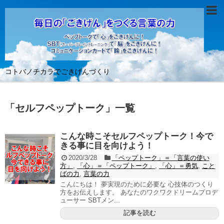
コトバノチカラでごきげんづくり
「
セルフペップトーク
」
一覧
こんな時こそセルフペップトーク！今で
きる事に目を向けよう！
2020/3/28
「ペップトーク」＝「言葉の使い
方」
,
「心」＝「ペップトーク」
,
「心」＝勇気
,
こと
ばの力
,
言葉の力
こんにちは！ 夢実現のために必要な 心技体のつくり
方をお伝えします。 あなたのワクワクドリームプロデ
ューサー SBTメン...
記事を読む